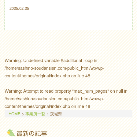
2025.02.25
Warning
: Undefined variable $additional_loop in
/home/sashino/soudansien.com/public_html/wp/wp-
content/themes/original/index.php
on line
48
Warning
: Attempt to read property "max_num_pages" on null in
/home/sashino/soudansien.com/public_html/wp/wp-
content/themes/original/index.php
on line
48
HOME
>
事業所一覧
>
茨城県
最新の記事